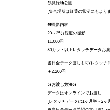
鶴見緑地公園
(集合場所は紅葉の状況にもより
📷撮影内容
20～25分程度の撮影
11,000円
30カット以上レタッチデータお
当日全データ渡しも可(レタッチ前
＋2,200円
💽
お渡し方法
💽
データはオンラインでお渡し
(レタッチデータは1ヶ月半～2ヶ月
※当日全データ希望の方はSDカ