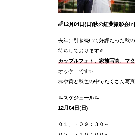
🌈
12月04日(日)秋の紅葉撮影会i
去年に引き続いて好評だった秋の
待ちしております☺
カップルフォト、家族写真、マタ
オッケーです✨
赤や黄と秋色の中でたくさん写真
📝
スケジュール
📝
12月04日(日)
０１、・０９：３０～
０２、・１０：００～