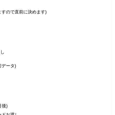
ますので直前に決めます)
渡し
データ)
後)
ードお渡し