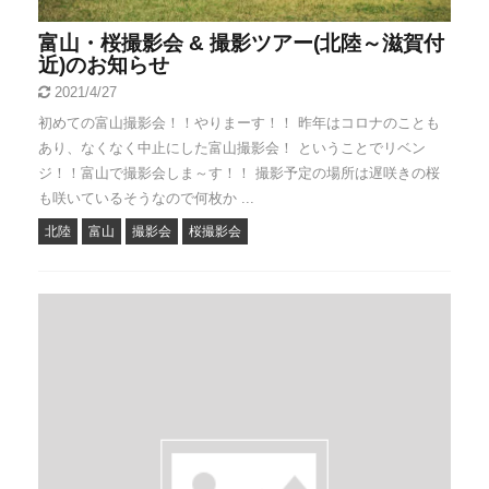
富山・桜撮影会 & 撮影ツアー(北陸～滋賀付
近)のお知らせ
2021/4/27
初めての富山撮影会！！やりまーす！！ 昨年はコロナのことも
あり、なくなく中止にした富山撮影会！ ということでリベン
ジ！！富山で撮影会しま～す！！ 撮影予定の場所は遅咲きの桜
も咲いているそうなので何枚か ...
北陸
富山
撮影会
桜撮影会