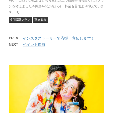
思い、コロナの状況なども考慮した上で撮影時間も短くしたプラ
ンを考えました☺撮影時間が短い分、料金も普段より抑えていま
す。 も ...
6月撮影プラン
家族撮影
PREV
インスタストーリーで応援・宣伝します！
NEXT
ペイント撮影